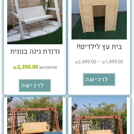
בית עץ לילדים!!
נדנדת גינה בנונית
2,499.00
–
1,499.00
₪
₪
2,350.00
₪
₪
2,550.00
לרכישה
לרכישה