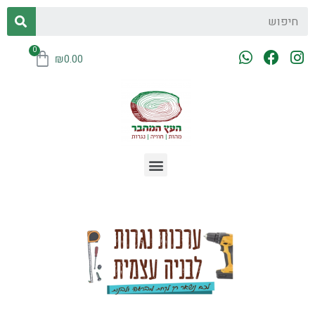
₪
0.00