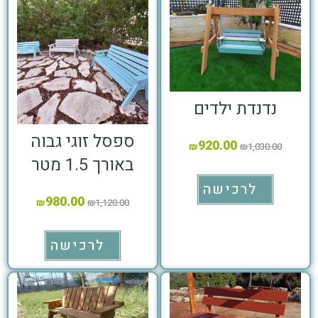
נדנדת ילדים
ספסל זוגי גבוה
920.00
₪
₪
1,030.00
באורך 1.5 מטר
לרכישה
980.00
₪
₪
1,120.00
לרכישה