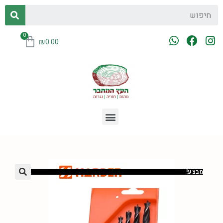
₪
0.00
מבצע!