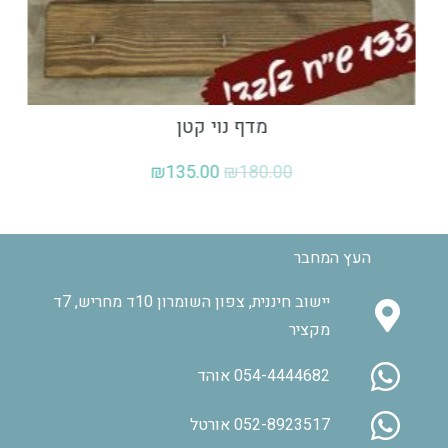
מדף נוי קטן
₪
135.00
₪
180.00
העץ המחבר
יישוב חיננית, צפון השומרון 10ד מחריש, 7ד
מקציר
054-4444682 אוהד
052-8923517 אורטל