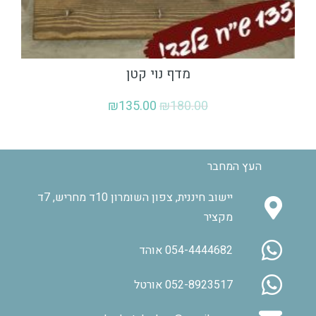
מדף נוי קטן
₪
135.00
₪
180.00
העץ המחבר
יישוב חיננית, צפון השומרון 10ד מחריש, 7ד
מקציר
054-4444682 אוהד
052-8923517 אורטל