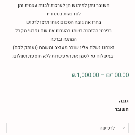
השובר ניתן למימוש הן לערכות לבניה עצמית והן
לסדנאות בסטודיו
בחרו את גובה הסכום אותו תרצו לרכוש
בפרטי ההזמנה רשמו בהערות את שם ופרטי מקבל
המתנה וברכה
ואנחנו נשלח אליו שובר מעוצב ומשמח (ועותק לכם)
-במשלוח נא לסמן את האפשרות ללא תוספת תשלום.
₪
1,000.00
–
₪
100.00
גובה
השובר
:
לרכישה