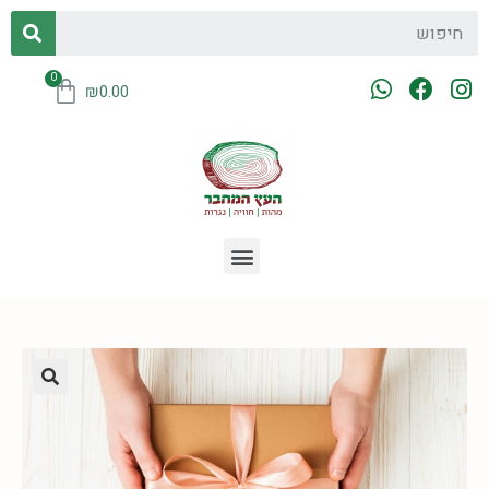
₪
0.00